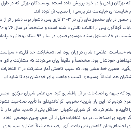
 که بزرگان زیادی را در خود پرورش داده است؛ نویسندگان بزرگی که در طول
م شایسته ی «پایتخت نثر پارسی» را نصیب آن کرده اند.
سلام مردمی را به شما ابلاغ می‌کنم که متقاعد کردنشان، برای حضور در پای صندوق‌های رأی در ۱۴۰۳ کاری بس دشوار بود، دشوار
وقت. این را کسی می‌گوید که در این ناحیت از کشورمان، در انتخابات گوناگون پس از انقلاب نقش داشته است و
مسئول ستاد خاتمی بزرگ، در ۸۴ ، مسئول ستاد دکتر معین دانشمند، در ۸۸ مسئول ستاد موسوی صبور، در سال ۹۶ ستاد
 «سیاست اعلامی» شان در زبان بود، اما، «مشارکت حداقلی»، « سیاست
یداهای خودشان بود. مشخصاً و دقیقاً بیان می‌کردند که مشارکت بالای م
در انتخابات، برایمان مشکل ساز است و کنترل صندوق را از ما می‌گیرد. همین خط مشی بود، که سبب کاهش آمار مشارکت در ۳ انتخابات
زشکیان هم ابتدائاً، وسیله ی کسب وجاهت برای خودشان بود تا شاید این
 بود که جبهه ی اصلاحات بر آن پافشاری کرد. من عضو شورای مرکزی انجمن
 کردیم که این بار، بازیچه نشویم. اگر کاندیدای ما تأیید صلاحیت نشود،
یید و اعلام کرد که اگر شورای نگهبان، حداقل یکی از کاندیداهای ما را تأی
 اگر جبهه ی اصلاحات، در دو انتخابات قبل از آن هم، چنین موضعی اتخاذ
ی اجتماعی‌شان کاهش نمی یافت. آری، رقیب هم قبلاً اعتبار و سرمایه ی