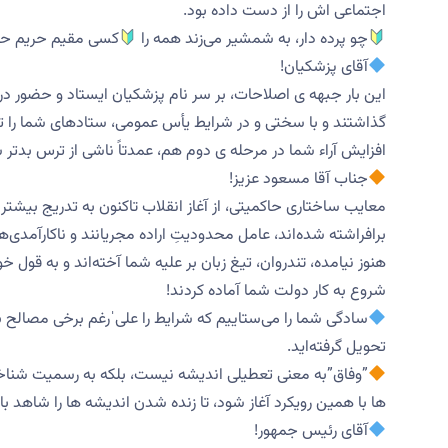
اجتماعی اش را از دست داده بود.
چو پرده‌ دار، به شمشیر می‌زند همه را
کسی مقیم حریم حر
آقای پزشکیان!
این بار جبهه ی اصلاحات، بر سر نام پزشکیان ایستاد و حضور در
گذاشتند و با سختی و در شرایط یأس عمومی، ستادهای شما را تش
افزایش آراء شما در مرحله ی دوم هم، عمدتاً ناشی از ترس بدتر 
جناب آقا مسعود عزیز!
معایب ساختاری حاکمیتی، از آغاز انقلاب تاکنون به تدریج بیشتر 
برافراشته شده‌اند، عامل محدودیتِ اراده مجریانند و ناکارآمد
هنوز نیامده، تندروان، تیغ‌ زبان بر علیه شما آخته‌اند و به قول
شروع به کار دولت شما آماده کردند!
سادگی شما را می‌ستاییم که شرایط را علیˈرغم برخی مصالح بیا
تحویل گرفته‌اید.
”وفاق”به معنی تعطیلی اندیشه نیست، بلکه به رسمیت شناخ
ها با همین رویکرد آغاز شود، تا زنده شدن اندیشه ها را شاهد ب
آقای رئیس جمهور!