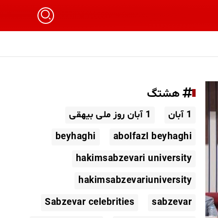
هشتگ
1 آبان
1 آبان روز ملی بیهقی
beyhaghi
abolfazl beyhaghi
hakimsabzevari university
hakimsabzevariuniversity
Sabzevar celebrities
sabzevar