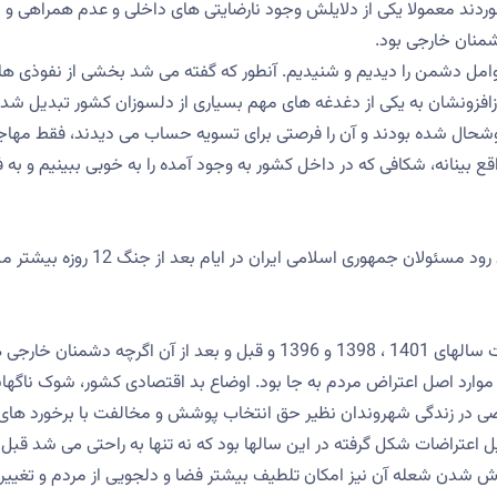
ردند معمولا یکی از دلایلش وجود نارضایتی های داخلی و عدم همراهی و
منان خارجی بود.
 عوامل دشمن را دیدیم و شنیدیم. آنطور که گفته می شد بخشی از نفوذی ها،
روزافزونشان به یکی از دغدغه های مهم بسیاری از دلسوزان کشور تبدیل شد
خوشحال شده بودند و آن را فرصتی برای تسویه حساب می دیدند، فقط مهاج
قع بینانه، شکافی که در داخل کشور به وجود آمده را به خوبی ببینیم و به ف
موارد پیش رو بیشتر معطوف به اقداماتی است که انتظار می رود مسئولان جمهوری اسلامی ایران در ایام بعد از جنگ 12 روزه
پر واضح است که برخی از مردم دلخوری هایی دارند. در اعتراضات سالهای 1401 ، 1398 و 1396 و قبل و بعد از آن اگرچه دشمنان 
 موارد اصل اعتراض مردم به جا بود. اوضاع بد اقتصادی کشور، شوک ناگهان
صی در زندگی شهروندان نظیر حق انتخاب پوشش و مخالفت با برخورد های
 اعتراضات شکل گرفته در این سالها بود که نه تنها به راحتی می شد قبل ا
موش شدن شعله آن نیز امکان تلطیف بیشتر فضا و دلجویی از مردم و تغییر