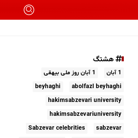
هشتگ
1 آبان
1 آبان روز ملی بیهقی
beyhaghi
abolfazl beyhaghi
hakimsabzevari university
hakimsabzevariuniversity
Sabzevar celebrities
sabzevar