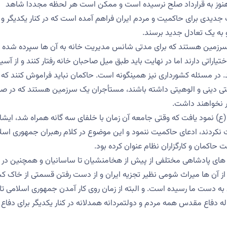
ند هنوز به قرارداد صلح نرسیده است و ممکن است هر لحظه مجددا شاهد
یدی برای حاکمیت و مردم ایران فراهم آمده است که در کنار یکدیگر و
 به یک تعادل جدید برسند.
 سرزمین هستند که برای مدتی شانس مدیریت خانه به آن ها سپرده شده
اراتی دارند اما در نهایت باید طبق میل صاحبان خانه رفتار کنند و از آس
. در مسئله کشورداری نیز همینگونه است. حاکمان نباید فراموش کنند که
یا حتی دینی و الوهیتی داشته باشند، مستأجران یک سرزمین هستند که در صو
ر نخواهند داشت.
) نمود یافت که وقتی جامعه آن زمان با خلفای سه گانه همراه شد، ایشا
 نکردند، ادعای حاکمیت ننمود و این موضوع در کلام رهبران جمهوری اسل
 حاکمان و کارگزاران نظام عنوان کرده بود.
له های پادشاهی مختلفی از پیش از هخامنشیان تا ساسانیان و همچنین در
خی از آن ها میراث شومی نظیر تجزیه ایران و از دست رفتن قسمتی از خاک ک
ی به دست ما رسیده است. و البته از زمان روی کار آمدن جمهوری اسلامی تا
رزهای کشور دستخوش تغییر نشده و حتی در جنگ 8 ساله دفاع مقدس همه مردم و دولتمردانه همدلانه در کنار یکدیگر برای دفاع 