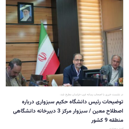
در نشست خبری با اصحاب رسانه غرب خراسان مطرح شد:
توضیحات رئیس دانشگاه حکیم سبزواری درباره
اصطلاح معین / سبزوار مرکز 3 دبیرخانه دانشگاهی
منطقه 9 کشور
امید برومندی