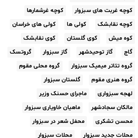
کوچه غربت های سبزوار
کوچه غرشمارها
کوچه نقابشک
کولی ها
کولی های خراسان
کوه میش
کوی گلستان
کوی نقابشک
گاج
گاز توحیدشهر
گاز سبزوار
گروتسک
گروه تئاتر میمیک سبزوار
گروه محلی مقوم
گروه هنری مقوم
گلستان سبزوار
لهجه سبزواری
ماجرای حسنک وزیر
مالکان سجادشهر
ماهیان خاویاری سبزوار
محسن تشکری
محفل شعر در سبزوار
محلات جدید سبزوار
محلات سبزوار