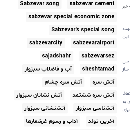
Sabzevar song
sabzevar cement
خبر
sabzevar special economic zone
هده
Sabzevar's special song
این
sabzevarcity
sabzevarairport
sajadshahr
sabzevarsez
ر سطح همایش از بین
sheshtamad
آب و فاضلاب سبزوار
ساز
آتش سره
آتش سره چشام
اقا
آتش سره ششتمد
آتش نشانان سبزوار
 به
آتشناسی سبزوار
آتشنشانی سبزوار
از برای
آخرین تولد
آداب و رسوم غرشمارها