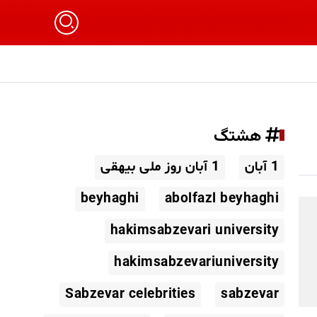
هشتگ
1 آبان
1 آبان روز ملی بیهقی
beyhaghi
abolfazl beyhaghi
hakimsabzevari university
hakimsabzevariuniversity
Sabzevar celebrities
sabzevar