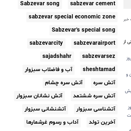
Sabzevar song
sabzevar cement
sabzevar special economic zone
خبر
Sabzevar's special song
 از
sabzevarcity
sabzevarairport
sajadshahr
sabzevarsez
وز
sheshtamad
آب و فاضلاب سبزوار
ان و
آتش سره
آتش سره چشام
ایش
آتش سره ششتمد
آتش نشانان سبزوار
ز
آتشناسی سبزوار
آتشنشانی سبزوار
ت
آخرین تولد
آداب و رسوم غرشمارها