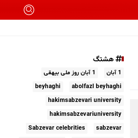
هشتگ
1 آبان
1 آبان روز ملی بیهقی
beyhaghi
abolfazl beyhaghi
hakimsabzevari university
hakimsabzevariuniversity
Sabzevar celebrities
sabzevar