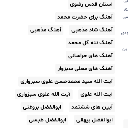
گی
آستان قدس رضوی
ری
سی
آهنگ برای حضرت محمد
آهنگ شاد مذهبی
آهنگ مذهبی
ودی
آهنگ ننه گل محمد
ستای حارث آباد سالهاست که یکم آبان را به عنوان روز بزرگداشت بیهقی جشن می گیرند واز سال 1400 این
آهنگ های خراسانی
آهنگ های محلی سبزوار
آیت الله سید محمدحسن علوی سبزواری
آیت الله علوی
آیت الله علوی سبزواری
آیین های ششتمد
ابوالفضل بروغنی
ابوالفضل بیهقی
ابوالفضل طبسی