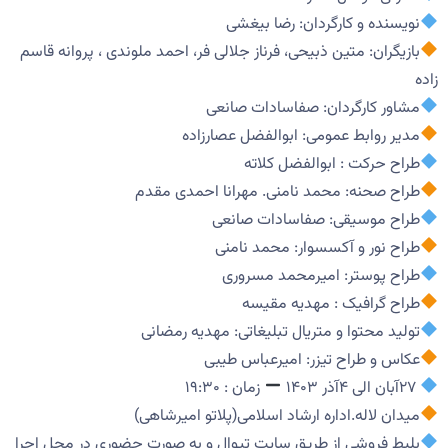
نویسنده و کارگردان: رضا بیغشی
بازیگران: متین ذبیحی، فرناز جلالی فر، احمد ملوندی ، پروانه قاسم
زاده
مشاور کارگردان: صفاسادات صانعی
مدیر روابط عمومی: ابوالفضل عصارزاده
طراح حرکت : ابوالفضل کلاته
طراح صحنه: محمد نامنی. مهرانا احمدی مقدم
طراح موسیقی: صفاسادات صانعی
طراح نور و آکسسوار: محمد نامنی
طراح پوستر: امیرمحمد مسروری
طراح گرافیک : مهدیه مقیسه
تولید محتوا و متریال تبلیغاتی: مهدیه رمضانی
عکاس و طراح تیزر: امیرعباس طیبی
۲۷آبان الی ۴آذر ۱۴۰۳
زمان : ۱۹:۳۰
میدان لاله.اداره ارشاد اسلامی(پلاتو امیرشاهی)
بلیط فروشی از طریق سایت تیوال و به صورت حضوری در محل اجرا