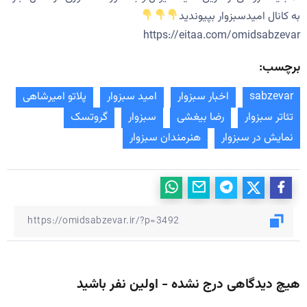
به کانال امیدسبزوار بپیوندید
https://eitaa.com/omidsabzevar
برچسب:
sabzevar
اخبار سبزوار
امید سبزوار
پلاتو امیرشاهی
تئاتر سبزوار
رضا بیغشی
سبزوار
گروتسک
نمایش در سبزوار
هنرمندان سبزوار
هیچ دیدگاهی درج نشده - اولین نفر باشید