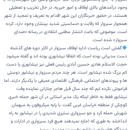
وجود درآمدهای بالای اوقاف و امور خیریه، در حال تخریب و تعطیلی
هستند، در حضور خبرنگاران این شهر اقدام به تعریف و تمجید از شهر
همجوار سبزوار که رقابت و حساسیتی شدید بینشان وجود دارد، کرده
است. موضوعی که باعث انتشار مطلبی انتقادی در رسانه «صدای
سبزوار» شده است.
گفتنی است ریاست اداره اوقاف سبزوار در اکثر دوره های گذشته
دست مدیرانی بوده است که اتفاقا نیشابوری بوده اند و گفته میشود
حجت الاسلام هادی حسین آبادی رئیس فعلی نیز نیشابوری یا دست
کم بزرگ شده نیشابور است. هر چند مردم سبزوار و نیشابور دوستی
ها و پیوندهای اجتماعی، فرهنگی، اقتصادی عمیقی با یکدیگر دارند، اما
فراموش نکرده ایم که چند سال قبل هاجر چنارانی نماینده وقت
نیشابور فقط به خاطر اینکه یک مدیر استانی در آن شهر جمله خبری
کوچکی از منطقه خراسان غربی گفت، با پایه میکروفون به میهمان
شهرش حمله کرد و جو سبزواری ستیزی شدیدی را در نیشابور به راه
انداختند به طوری که اجازه نمیدهند هیچ فرد سبزواری در ادارات و
دستگاه های شهر نیشابور به پست مدیریتی برسد.