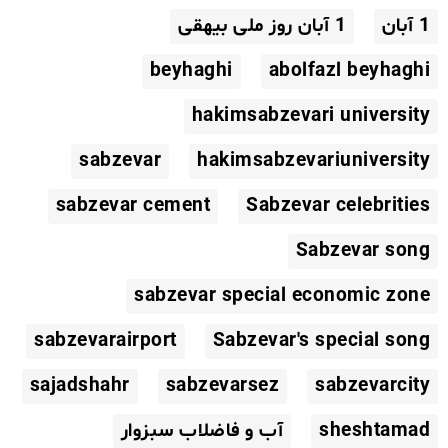
1 آبان
1 آبان روز ملی بیهقی
beyhaghi
abolfazl beyhaghi
hakimsabzevari university
sabzevar
hakimsabzevariuniversity
sabzevar cement
Sabzevar celebrities
Sabzevar song
sabzevar special economic zone
sabzevarairport
Sabzevar's special song
sajadshahr
sabzevarsez
sabzevarcity
sheshtamad
آب و فاضلاب سبزوار