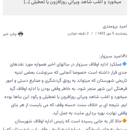
میخورد و اغلب شاهد ویرانی روزافزون یا تعطیلی […]
امید برومندی
پنجشنبه, 5 مهر 1403
|
2 دقیقه خواندن
چاپ خبر
✍️امید سبزوار:
عملکرد اداره اوقاف سبزوار در سالهای اخیر همواره مورد نقدهای
جدی قرار داشته است خصوصا آنجایی که سرنوشت بعضی ابنیه
تاریخی شهرستان که میتواند به رونق گردشگری و صنایع دستی و امور
فرهنگی این شهر منجر شود، به خاطر وقفی بودن با اداره اوقاف گره
میخورد و اغلب شاهد ویرانی روزافزون یا تعطیلی و رکود این بناها بوده
ایم. نتیجه ای بر خلاف سنت حسنه وقف که می بایست از هر بنای
وقفی نهایت بهره برداری مثبت به عمل آید.
حالا کار به جایی رسیده است که رئیس اداره اوقاف شهرستان
سبزوار به جای پاسخگویی درباره ابنیه تاریخی وقفی این شهرستان که با