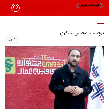
برچسب-محسن تشکری
1 خبر