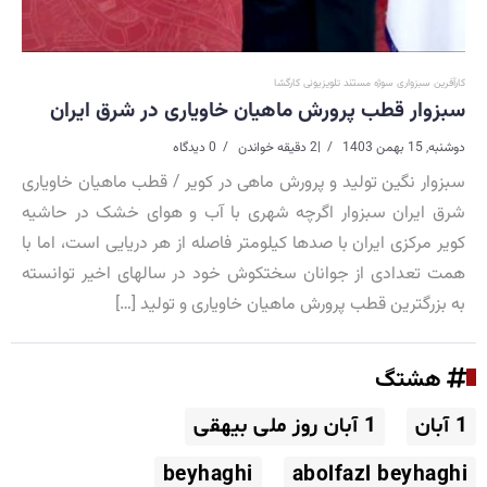
کارآفرین سبزواری سوژه مستند تلویزیونی کارگشا
سبزوار قطب پرورش ماهیان خاویاری در شرق ایران
دوشنبه, 15 بهمن 1403
|
2 دقیقه خواندن
0 دیدگاه
سبزوار نگین تولید و پرورش ماهی در کویر / قطب ماهیان خاویاری
شرق ایران سبزوار اگرچه شهری با آب و هوای خشک در حاشیه
کویر مرکزی ایران با صدها کیلومتر فاصله از هر دریایی است، اما با
همت تعدادی از جوانان سختکوش خود در سالهای اخیر توانسته
به بزرگترین قطب پرورش ماهیان خاویاری و تولید […]
هشتگ
1 آبان
1 آبان روز ملی بیهقی
beyhaghi
abolfazl beyhaghi