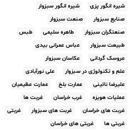
شیره انگور پزی
شیره انگور سبزوار
صنایع سبزوار
صنعت سبزوار
صنعتگران سبزوار
طاهره سلیمی
طبس
طبیعت سبزوار
عباس عمرانی بیدی
عروسک گردانی
عکاسان سبزوار
علم و تکنولوژی در سبزوار
علی نورآبادی
علیرضا نائینی
عمارت بلخ
عمارت عظیمیان
عملیات هویزه
غرب خراسان
غربت ها
غربت های خراسان
غربت های سبزوار
غربتی
غربتی ها
غربتی های خراسان