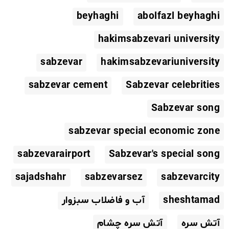
beyhaghi
abolfazl beyhaghi
hakimsabzevari university
sabzevar
hakimsabzevariuniversity
sabzevar cement
Sabzevar celebrities
Sabzevar song
sabzevar special economic zone
sabzevarairport
Sabzevar's special song
sajadshahr
sabzevarsez
sabzevarcity
sheshtamad
آب و فاضلاب سبزوار
آتش سره
آتش سره چشام