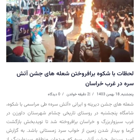
لحظات با شکوه برافروختن شعله های جشن آتش
سره در غرب خراسان
پنجشنبه, 18 بهمن 1403
|
2 دقیقه خواندن
0 دیدگاه
شعله های جشن دیرینه و ایرانی «آتش سره» طی مراسمی با شکوه،
شامگاه پنجشنبه در روستای تاریخی چشام شهرستان داورزن در
غرب سبزواربزرگ و خراسان برافروخته شد تا نویدبخش بازگشت
گرما و بیدار شدن زمین از خواب سرد زمستانی باشد. به گزارش
امید سبزوار جشن آتش سره که مردمان منطقه سبزواربزرگ از