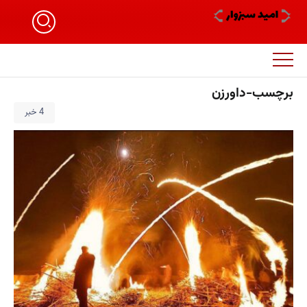
برچسب-داورزن
4 خبر