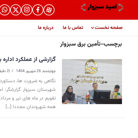
صفحه نخست
تماس با ما
درباره ما
برچسب-تأمین برق سبزوار
گزارشی از عملکرد اداره ب
چهارشنبه, 26 شهریور 1404
|
2 دقیقه خواندن
نگاهی به ضرورت ها، دستاورد
شهرستان سبزوار ️گزارشگر: ا
تقویم در ماه های تیر و مرد
همه شهروندان مجددا […]