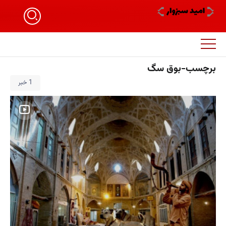
برچسب-بوق سگ
1 خبر