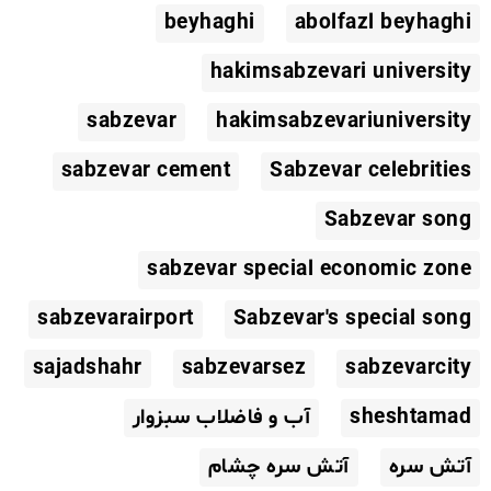
beyhaghi
abolfazl beyhaghi
hakimsabzevari university
sabzevar
hakimsabzevariuniversity
sabzevar cement
Sabzevar celebrities
Sabzevar song
sabzevar special economic zone
sabzevarairport
Sabzevar's special song
sajadshahr
sabzevarsez
sabzevarcity
sheshtamad
آب و فاضلاب سبزوار
آتش سره
آتش سره چشام