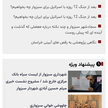
بعد از جنگ 12 روزه با اسرائیل برای سبزوار چه بخواهیم؟
بعد از جنگ 12 روزه با اسرائیل برای ایران چه بخواهیم؟
سجادشهر سبزوار و چند نکته درباره معضلی که گذشت و
آینده ای که پیش روست
نگاهی پژوهشی به رقص های آیینی خراسان
پیشنهاد ویژه
شهرداری سبزوار از لیست سیاه بانک
مرکزی خارج شد / مشروح نشست خبری
میثم حسین آبادی شهردار سبزوار
چاووشی خوانی سبزواری