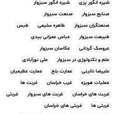
شیره انگور پزی
شیره انگور سبزوار
صنایع سبزوار
صنعت سبزوار
صنعتگران سبزوار
طاهره سلیمی
طبس
طبیعت سبزوار
عباس عمرانی بیدی
عروسک گردانی
عکاسان سبزوار
علم و تکنولوژی در سبزوار
علی نورآبادی
علیرضا نائینی
عمارت بلخ
عمارت عظیمیان
عملیات هویزه
غرب خراسان
غربت ها
غربت های خراسان
غربت های سبزوار
غربتی
غربتی ها
غربتی های خراسان