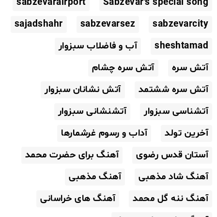
sabzevarairport
Sabzevar's special song
sajadshahr
sabzevarsez
sabzevarcity
sheshtamad
آب و فاضلاب سبزوار
آتش سره
آتش سره چشام
آتش سره ششتمد
آتش نشانان سبزوار
آتشناسی سبزوار
آتشنشانی سبزوار
آخرین تولد
آداب و رسوم غرشمارها
آستان قدس رضوی
آهنگ برای حضرت محمد
آهنگ شاد مذهبی
آهنگ مذهبی
آهنگ ننه گل محمد
آهنگ های خراسانی