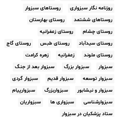
روزنامه نگار سبزواری
روستاهای سبزوار
روستاهای ششتمد
روستای بهارستان
روستای چشام
روستای زعفرانیه
روستای سیدآباد
روستای طبس
روستای گاج
روستای ملوند
زعفرانیه
زهره کرامت
سبزوار
سبزوار بزرگ
سبزوار بعد از جنگ
سبزوار توسعه
سبزوار قدیم
سبزوار گردی
سبزوار و نیشابور
سبزواربزرگ
سبزوارپیام
سبزوارشناسی
سبزواری ها
سبزواریان
ستاد پزشکیان در سبزوار