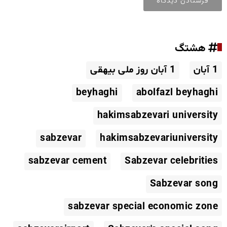
هشتگ
1 آبان
1 آبان روز ملی بیهقی
beyhaghi
abolfazl beyhaghi
hakimsabzevari university
sabzevar
hakimsabzevariuniversity
sabzevar cement
Sabzevar celebrities
Sabzevar song
sabzevar special economic zone