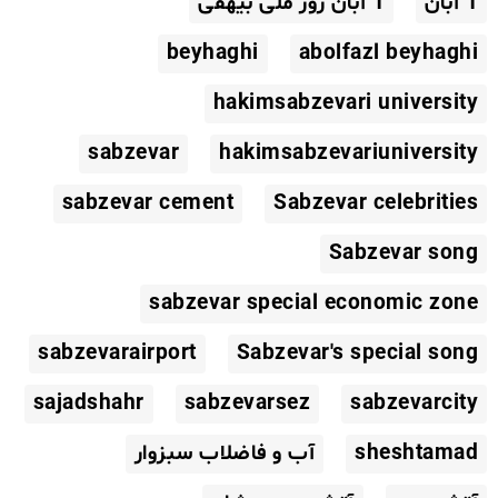
1 آبان
1 آبان روز ملی بیهقی
beyhaghi
abolfazl beyhaghi
hakimsabzevari university
sabzevar
hakimsabzevariuniversity
sabzevar cement
Sabzevar celebrities
Sabzevar song
sabzevar special economic zone
sabzevarairport
Sabzevar's special song
sajadshahr
sabzevarsez
sabzevarcity
sheshtamad
آب و فاضلاب سبزوار