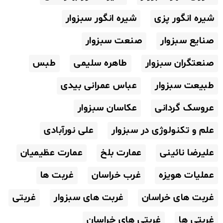
شیره انگور پزی
شیره انگور سبزوار
صنایع سبزوار
صنعت سبزوار
صنعتگران سبزوار
طاهره سلیمی
طبس
طبیعت سبزوار
عباس عمرانی بیدی
عروسک گردانی
عکاسان سبزوار
علم و تکنولوژی در سبزوار
علی نورآبادی
علیرضا نائینی
عمارت بلخ
عمارت عظیمیان
عملیات هویزه
غرب خراسان
غربت ها
غربت های خراسان
غربت های سبزوار
غربتی
غربتی ها
غربتی های خراسان