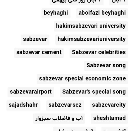
beyhaghi
abolfazl beyhaghi
hakimsabzevari university
sabzevar
hakimsabzevariuniversity
sabzevar cement
Sabzevar celebrities
Sabzevar song
sabzevar special economic zone
sabzevarairport
Sabzevar's special song
sajadshahr
sabzevarsez
sabzevarcity
sheshtamad
آب و فاضلاب سبزوار