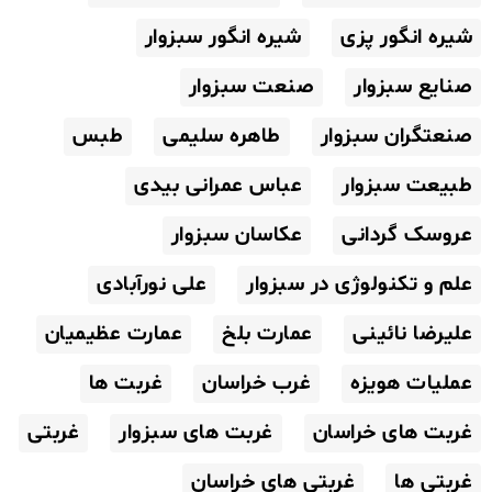
شیره انگور پزی
شیره انگور سبزوار
صنایع سبزوار
صنعت سبزوار
صنعتگران سبزوار
طاهره سلیمی
طبس
طبیعت سبزوار
عباس عمرانی بیدی
عروسک گردانی
عکاسان سبزوار
علم و تکنولوژی در سبزوار
علی نورآبادی
علیرضا نائینی
عمارت بلخ
عمارت عظیمیان
عملیات هویزه
غرب خراسان
غربت ها
غربت های خراسان
غربت های سبزوار
غربتی
غربتی ها
غربتی های خراسان