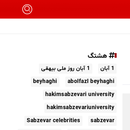
هشتگ
1 آبان
1 آبان روز ملی بیهقی
beyhaghi
abolfazl beyhaghi
hakimsabzevari university
hakimsabzevariuniversity
Sabzevar celebrities
sabzevar