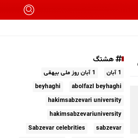
هشتگ
1 آبان
1 آبان روز ملی بیهقی
beyhaghi
abolfazl beyhaghi
hakimsabzevari university
hakimsabzevariuniversity
Sabzevar celebrities
sabzevar