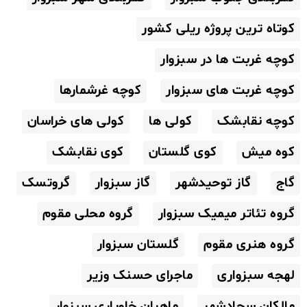
کوتاه ترین پروژه ریلی کشور
کوچه غربت ها در سبزوار
کوچه غربت های سبزوار
کوچه غرشمارها
کوچه نقابشک
کولی ها
کولی های خراسان
کوه میش
کوی گلستان
کوی نقابشک
گاج
گاز توحیدشهر
گاز سبزوار
گروتسک
گروه تئاتر میمیک سبزوار
گروه محلی مقوم
گروه هنری مقوم
گلستان سبزوار
لهجه سبزواری
ماجرای حسنک وزیر
مالکان سجادشهر
ماهیان خاویاری سبزوار