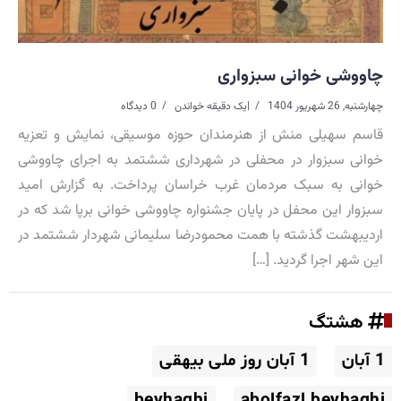
چاووشی خوانی سبزواری
چهارشنبه, 26 شهریور 1404
|
یک دقیقه خواندن
0 دیدگاه
قاسم سهیلی منش از هنرمندان حوزه موسیقی، نمایش و تعزیه
خوانی سبزوار در محفلی در شهرداری ششتمد به اجرای چاووشی
خوانی به سبک مردمان غرب خراسان پرداخت. به گزارش امید
سبزوار این محفل در پایان جشنواره چاووشی خوانی برپا شد که در
اردیبهشت گذشته با همت محمودرضا سلیمانی شهردار ششتمد در
این شهر اجرا گردید. […]
هشتگ
1 آبان
1 آبان روز ملی بیهقی
beyhaghi
abolfazl beyhaghi