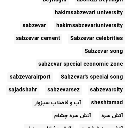
hakimsabzevari university
sabzevar
hakimsabzevariuniversity
sabzevar cement
Sabzevar celebrities
Sabzevar song
sabzevar special economic zone
sabzevarairport
Sabzevar's special song
sajadshahr
sabzevarsez
sabzevarcity
sheshtamad
آب و فاضلاب سبزوار
آتش سره
آتش سره چشام