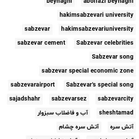
beyhaghi
abolfazl beyhaghi
hakimsabzevari university
sabzevar
hakimsabzevariuniversity
sabzevar cement
Sabzevar celebrities
Sabzevar song
sabzevar special economic zone
sabzevarairport
Sabzevar's special song
sajadshahr
sabzevarsez
sabzevarcity
sheshtamad
آب و فاضلاب سبزوار
آتش سره
آتش سره چشام