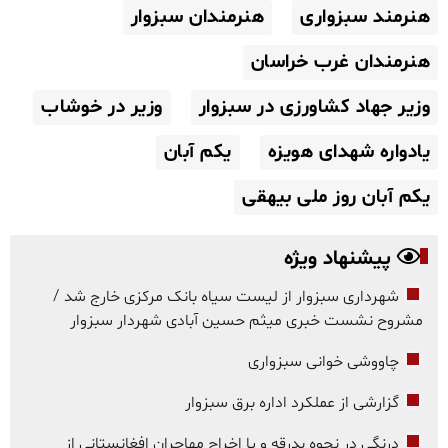
هنرمند سبزواری
هنرمندان سبزوار
هنرمندان غرب خراسان
وزیر جهاد کشاورزی در سبزوار
وزیر در خوشاب
یادواره شهدای هویزه
یکم آبان
یکم آبان روز ملی بیهقی
پیشنهاد ویژه
شهرداری سبزوار از لیست سیاه بانک مرکزی خارج شد /
مشروح نشست خبری میثم حسین آبادی شهردار سبزوار
چاووشی خوانی سبزواری
گزارشی از عملکرد اداره برق سبزوار
درنگی در نحوه بدرقه و یا اخراج مهاجران افغانستانی از