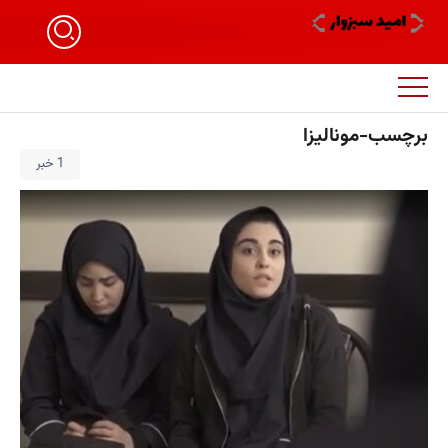
برچسب-مونالیزا
1 خبر