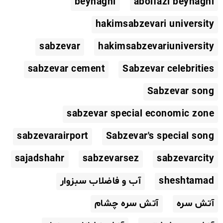
beyhaghi
abolfazl beyhaghi
hakimsabzevari university
sabzevar
hakimsabzevariuniversity
sabzevar cement
Sabzevar celebrities
Sabzevar song
sabzevar special economic zone
sabzevarairport
Sabzevar's special song
sajadshahr
sabzevarsez
sabzevarcity
sheshtamad
آب و فاضلاب سبزوار
آتش سره
آتش سره چشام