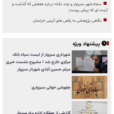
سجادشهر سبزوار و چند نکته درباره معضلی که گذشت و
آینده ای که پیش روست
نگاهی پژوهشی به رقص های آیینی خراسان
پیشنهاد ویژه
شهرداری سبزوار از لیست سیاه بانک
مرکزی خارج شد / مشروح نشست خبری
میثم حسین آبادی شهردار سبزوار
چاووشی خوانی سبزواری
گزارشی از عملکرد اداره برق سبزوار