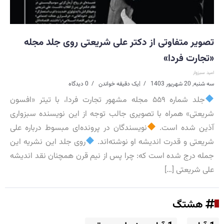
تصویر متفاوتی از دکتر علی شریعتی روی جلد مجله
«تجارت فردا»
امید سبزوار
سه شنبه, 20 شهریور 1403
|
یک دقیقه خواندن
0 دیدگاه
جلد شماره ۵۵۹ مجله مشهور تجارت فردا، با تیتر «افسون
شریعتی» همراه با تصویری جالب توجه از این نویسنده سبزواری
آذین شده است.
نویسندگان در پرونده‌ای مبسوط درباره علی
شریعتی و قدرت اندیشه او نوشته‌اند.
روی جلد این نشریه این
جمله درج شده است که: چرا پس از نیم قرن همچنان نقد اندیشه
علی شریعتی […]
هشتگ