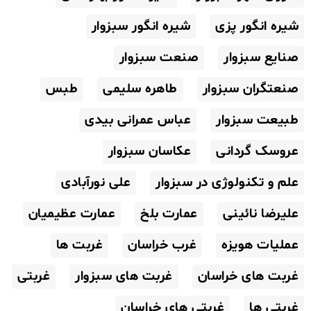
شیره انگور پزی
شیره انگور سبزوار
صنایع سبزوار
صنعت سبزوار
صنعتگران سبزوار
طاهره سلیمی
طبس
طبیعت سبزوار
عباس عمرانی بیدی
عروسک گردانی
عکاسان سبزوار
علم و تکنولوژی در سبزوار
علی نورآبادی
علیرضا نائینی
عمارت بلخ
عمارت عظیمیان
عملیات هویزه
غرب خراسان
غربت ها
غربت های خراسان
غربت های سبزوار
غربتی
غربتی ها
غربتی های خراسان