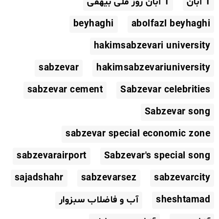
1 آبان
1 آبان روز ملی بیهقی
beyhaghi
abolfazl beyhaghi
hakimsabzevari university
sabzevar
hakimsabzevariuniversity
sabzevar cement
Sabzevar celebrities
Sabzevar song
sabzevar special economic zone
sabzevarairport
Sabzevar's special song
sajadshahr
sabzevarsez
sabzevarcity
sheshtamad
آب و فاضلاب سبزوار