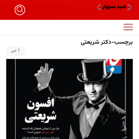
برچسب-دکتر شریعتی
1 خبر