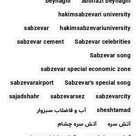
beyhaghi
abolfazl beyhaghi
hakimsabzevari university
sabzevar
hakimsabzevariuniversity
sabzevar cement
Sabzevar celebrities
Sabzevar song
sabzevar special economic zone
sabzevarairport
Sabzevar's special song
sajadshahr
sabzevarsez
sabzevarcity
sheshtamad
آب و فاضلاب سبزوار
آتش سره
آتش سره چشام