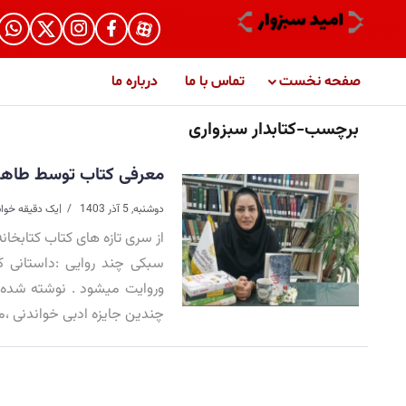
صفحه نخست
تماس با ما
درباره ما
برچسب-کتابدار سبزواری
معرفی کتاب توسط طاهره 
دوشنبه, 5 آذر 1403
|
یک دقیقه خوا
از سری تازه های کتاب کتابخان
سبکی چند روایی :داستانی 
وروایت میشود . نوشته شده 
چندین جایزه ادبی خواندنی ،م