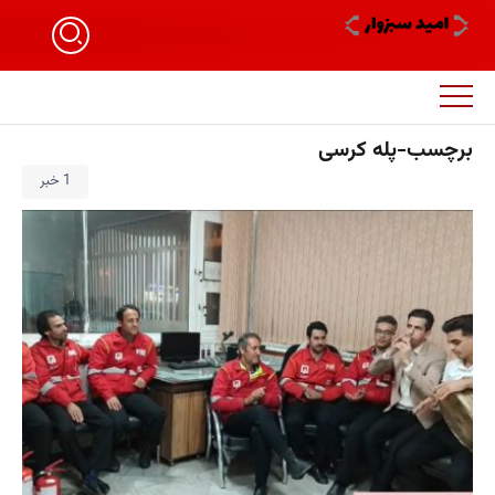
برچسب-پله کرسی
1 خبر