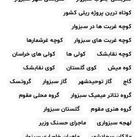
کوتاه ترین پروژه ریلی کشور
کوچه غربت ها در سبزوار
کوچه غربت های سبزوار
کوچه غرشمارها
کوچه نقابشک
کولی ها
کولی های خراسان
کوه میش
کوی گلستان
کوی نقابشک
گاج
گاز توحیدشهر
گاز سبزوار
گروتسک
گروه تئاتر میمیک سبزوار
گروه محلی مقوم
گروه هنری مقوم
گلستان سبزوار
لهجه سبزواری
ماجرای حسنک وزیر
مالکان سجادشهر
ماهیان خاویاری سبزوار