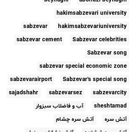
hakimsabzevari university
sabzevar
hakimsabzevariuniversity
sabzevar cement
Sabzevar celebrities
Sabzevar song
sabzevar special economic zone
sabzevarairport
Sabzevar's special song
sajadshahr
sabzevarsez
sabzevarcity
sheshtamad
آب و فاضلاب سبزوار
آتش سره
آتش سره چشام