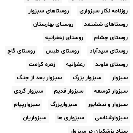
روزنامه نگار سبزواری
روستاهای سبزوار
روستاهای ششتمد
روستای بهارستان
روستای چشام
روستای زعفرانیه
روستای سیدآباد
روستای طبس
روستای گاج
روستای ملوند
زعفرانیه
زهره کرامت
سبزوار
سبزوار بزرگ
سبزوار بعد از جنگ
سبزوار توسعه
سبزوار قدیم
سبزوار گردی
سبزوار و نیشابور
سبزواربزرگ
سبزوارپیام
سبزوارشناسی
سبزواری ها
سبزواریان
ستاد پزشکیان در سبزوار