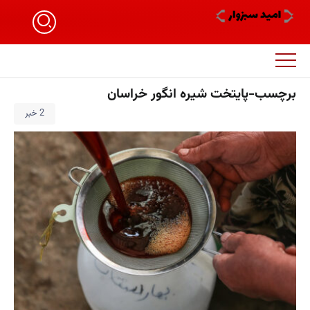
برچسب-پایتخت شیره انگور خراسان
2 خبر