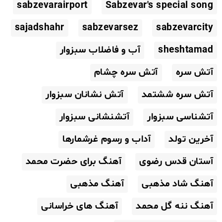
sabzevarairport
Sabzevar's special song
sajadshahr
sabzevarsez
sabzevarcity
sheshtamad
آب و فاضلاب سبزوار
آتش سره
آتش سره چشام
آتش سره ششتمد
آتش نشانان سبزوار
آتشناسی سبزوار
آتشنشانی سبزوار
آخرین تولد
آداب و رسوم غرشمارها
آستان قدس رضوی
آهنگ برای حضرت محمد
آهنگ شاد مذهبی
آهنگ مذهبی
آهنگ ننه گل محمد
آهنگ های خراسانی