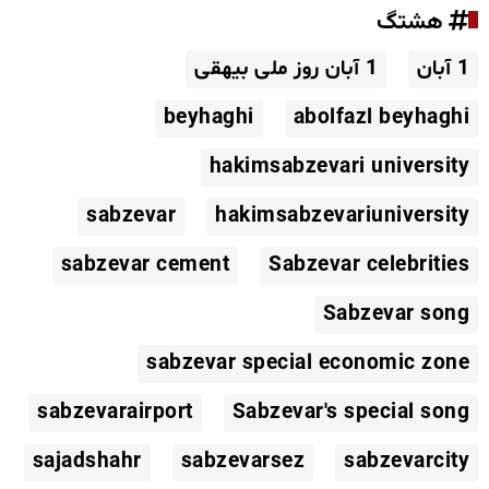
هشتگ
1 آبان
1 آبان روز ملی بیهقی
beyhaghi
abolfazl beyhaghi
hakimsabzevari university
sabzevar
hakimsabzevariuniversity
sabzevar cement
Sabzevar celebrities
Sabzevar song
sabzevar special economic zone
sabzevarairport
Sabzevar's special song
sajadshahr
sabzevarsez
sabzevarcity