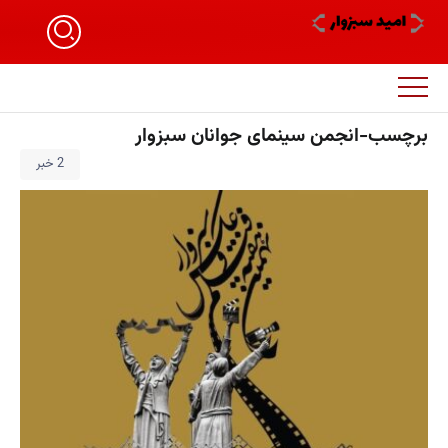
برچسب-انجمن سینمای جوانان سبزوار
2 خبر