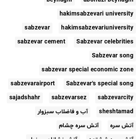
hakimsabzevari university
sabzevar
hakimsabzevariuniversity
sabzevar cement
Sabzevar celebrities
Sabzevar song
sabzevar special economic zone
sabzevarairport
Sabzevar's special song
sajadshahr
sabzevarsez
sabzevarcity
sheshtamad
آب و فاضلاب سبزوار
آتش سره
آتش سره چشام