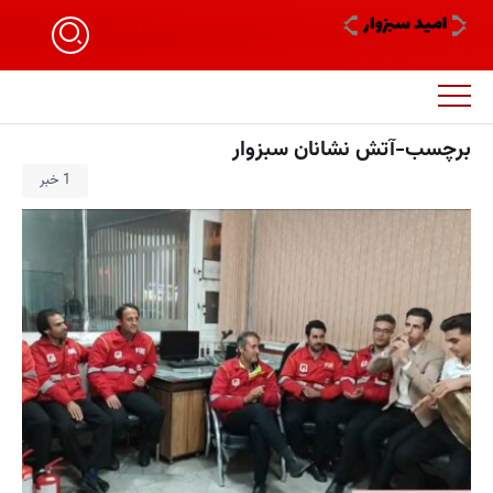
برچسب-آتش نشانان سبزوار
1 خبر