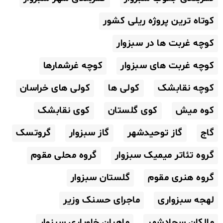
کوتاه ترین پروژه ریلی کشور
کوچه غربت ها در سبزوار
کوچه غربت های سبزوار
کوچه غرشمارها
کوچه نقابشک
کولی ها
کولی های خراسان
کوه میش
کوی گلستان
کوی نقابشک
گاج
گاز توحیدشهر
گاز سبزوار
گروتسک
گروه تئاتر میمیک سبزوار
گروه محلی مقوم
گروه هنری مقوم
گلستان سبزوار
لهجه سبزواری
ماجرای حسنک وزیر
مالکان سجادشهر
ماهیان خاویاری سبزوار