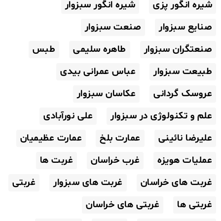
شیره انگور پزی
شیره انگور سبزوار
صنایع سبزوار
صنعت سبزوار
صنعتگران سبزوار
طاهره سلیمی
طبس
طبیعت سبزوار
عباس عمرانی بیدی
عروسک گردانی
عکاسان سبزوار
علم و تکنولوژی در سبزوار
علی نورآبادی
علیرضا نائینی
عمارت بلخ
عمارت عظیمیان
عملیات هویزه
غرب خراسان
غربت ها
غربت های خراسان
غربت های سبزوار
غربتی
غربتی ها
غربتی های خراسان