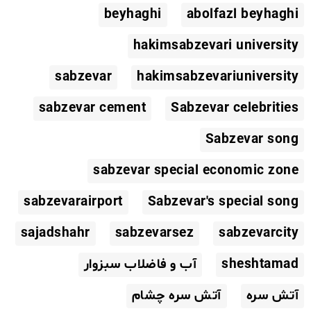
beyhaghi
abolfazl beyhaghi
hakimsabzevari university
sabzevar
hakimsabzevariuniversity
sabzevar cement
Sabzevar celebrities
Sabzevar song
sabzevar special economic zone
sabzevarairport
Sabzevar's special song
sajadshahr
sabzevarsez
sabzevarcity
sheshtamad
آب و فاضلاب سبزوار
آتش سره
آتش سره چشام