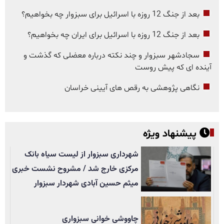
بعد از جنگ 12 روزه با اسرائیل برای سبزوار چه بخواهیم؟
بعد از جنگ 12 روزه با اسرائیل برای ایران چه بخواهیم؟
سجادشهر سبزوار و چند نکته درباره معضلی که گذشت و
آینده ای که پیش روست
نگاهی پژوهشی به رقص های آیینی خراسان
پیشنهاد ویژه
شهرداری سبزوار از لیست سیاه بانک
مرکزی خارج شد / مشروح نشست خبری
میثم حسین آبادی شهردار سبزوار
چاووشی خوانی سبزواری