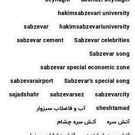
hakimsabzevari university
sabzevar
hakimsabzevariuniversity
sabzevar cement
Sabzevar celebrities
Sabzevar song
sabzevar special economic zone
sabzevarairport
Sabzevar's special song
sajadshahr
sabzevarsez
sabzevarcity
sheshtamad
آب و فاضلاب سبزوار
آتش سره
آتش سره چشام