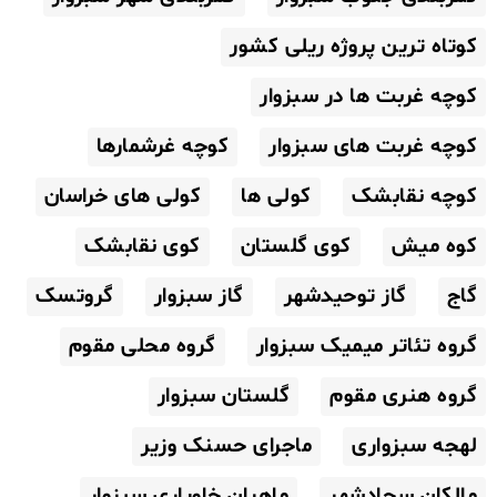
کوتاه ترین پروژه ریلی کشور
کوچه غربت ها در سبزوار
کوچه غربت های سبزوار
کوچه غرشمارها
کوچه نقابشک
کولی ها
کولی های خراسان
کوه میش
کوی گلستان
کوی نقابشک
گاج
گاز توحیدشهر
گاز سبزوار
گروتسک
گروه تئاتر میمیک سبزوار
گروه محلی مقوم
گروه هنری مقوم
گلستان سبزوار
لهجه سبزواری
ماجرای حسنک وزیر
مالکان سجادشهر
ماهیان خاویاری سبزوار