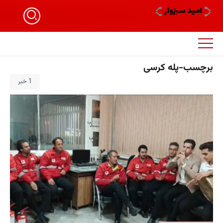
برچسب-پله کرسی
1 خبر