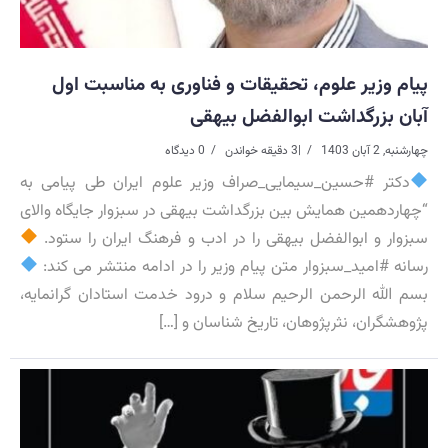
پیام وزیر علوم، تحقیقات و فناوری به مناسبت اول
آبان بزرگداشت ابوالفضل بیهقی
چهارشنبه, 2 آبان 1403
|
3 دقیقه خواندن
0 دیدگاه
دکتر #حسین_سیمایی_صراف وزیر علوم ایران طی پیامی به
“چهاردهمین همایش بین بزرگداشت بیهقی در سبزوار جایگاه والای
سبزوار و ابوالفضل بیهقی را در ادب و فرهنگ ایران را ستود.
رسانه #امید_سبزوار متن پیام وزیر را در ادامه منتشر می کند:
بسم الله الرحمن الرحیم سلام و درود خدمت استادان گرانمایه،
پژوهشگران، نثرپژوهان، تاریخ شناسان و […]