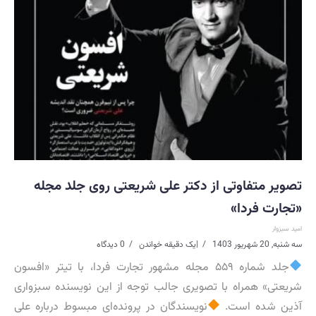
تصویر متفاوتی از دکتر علی شریعتی روی جلد مجله
«تجارت فردا»
امید سبزوار
سه شنبه, 20 شهریور 1403
|
یک دقیقه خواندن
0 دیدگاه
جلد شماره ۵۵۹ مجله مشهور تجارت فردا، با تیتر «افسون
شریعتی» همراه با تصویری جالب توجه از این نویسنده سبزواری
آذین شده است.
نویسندگان در پرونده‌ای مبسوط درباره علی