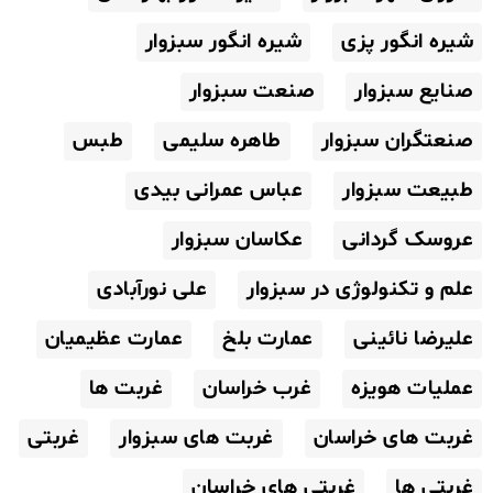
شیره انگور پزی
شیره انگور سبزوار
صنایع سبزوار
صنعت سبزوار
صنعتگران سبزوار
طاهره سلیمی
طبس
طبیعت سبزوار
عباس عمرانی بیدی
عروسک گردانی
عکاسان سبزوار
علم و تکنولوژی در سبزوار
علی نورآبادی
علیرضا نائینی
عمارت بلخ
عمارت عظیمیان
عملیات هویزه
غرب خراسان
غربت ها
غربت های خراسان
غربت های سبزوار
غربتی
غربتی ها
غربتی های خراسان