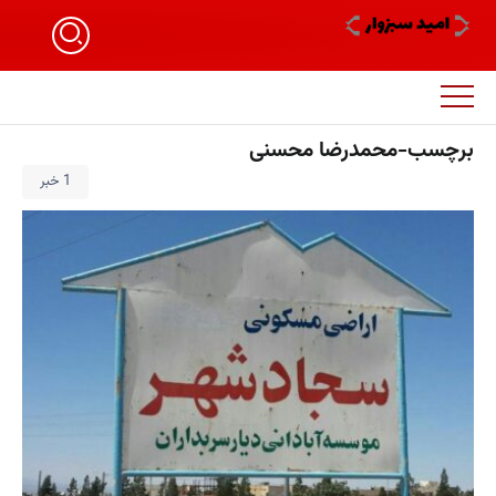
برچسب-محمدرضا محسنی
1 خبر