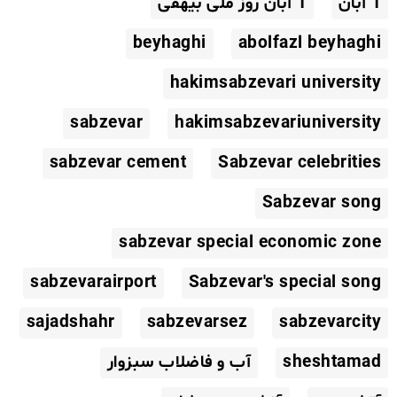
1 آبان
1 آبان روز ملی بیهقی
beyhaghi
abolfazl beyhaghi
hakimsabzevari university
sabzevar
hakimsabzevariuniversity
sabzevar cement
Sabzevar celebrities
Sabzevar song
sabzevar special economic zone
sabzevarairport
Sabzevar's special song
sajadshahr
sabzevarsez
sabzevarcity
sheshtamad
آب و فاضلاب سبزوار