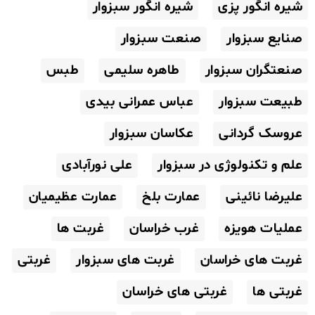
شیره انگور پزی
شیره انگور سبزوار
صنایع سبزوار
صنعت سبزوار
صنعتگران سبزوار
طاهره سلیمی
طبس
طبیعت سبزوار
عباس عمرانی بیدی
عروسک گردانی
عکاسان سبزوار
علم و تکنولوژی در سبزوار
علی نورآبادی
علیرضا نائینی
عمارت بلخ
عمارت عظیمیان
عملیات هویزه
غرب خراسان
غربت ها
غربت های خراسان
غربت های سبزوار
غربتی
غربتی ها
غربتی های خراسان