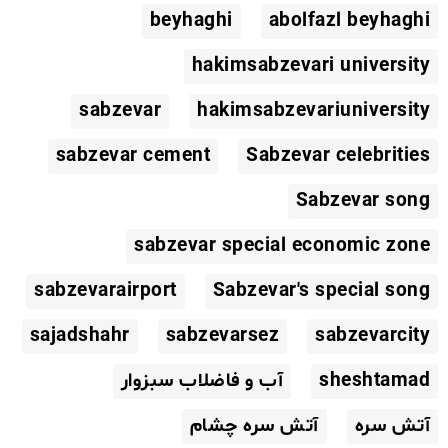
beyhaghi
abolfazl beyhaghi
hakimsabzevari university
sabzevar
hakimsabzevariuniversity
sabzevar cement
Sabzevar celebrities
Sabzevar song
sabzevar special economic zone
sabzevarairport
Sabzevar's special song
sajadshahr
sabzevarsez
sabzevarcity
sheshtamad
آب و فاضلاب سبزوار
آتش سره
آتش سره چشام