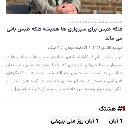
یک هنرمند و پژوهشگر میراث فرهنگی و گردشگری:
فلکه طبس برای سبزواری ها همیشه فلکه طبس باقی
می ماند
دوشنبه, 30 مهر 1403
|
2 دقیقه خواندن
0 دیدگاه
در پی تغییر نام غیرکارشناسانه و شتابزده میدان ها و خیابان ها در
سبزوار توسط شورا و شهرداری که اخیرا منجر به تغییر نام میدان
طالقانی به اسم سید حسن نصرالله شد، بحث ها و گفتگوهای
اعتراضی متعددی در فضای مجازی خصوصا در گروه های ایتایی و
تلگرامی سبزوارتوسعه بین علاقه مندان مسائل غرب خراسان […]
هشتگ
1 آبان
1 آبان روز ملی بیهقی