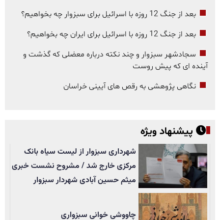
بعد از جنگ 12 روزه با اسرائیل برای سبزوار چه بخواهیم؟
بعد از جنگ 12 روزه با اسرائیل برای ایران چه بخواهیم؟
سجادشهر سبزوار و چند نکته درباره معضلی که گذشت و
آینده ای که پیش روست
نگاهی پژوهشی به رقص های آیینی خراسان
پیشنهاد ویژه
شهرداری سبزوار از لیست سیاه بانک
مرکزی خارج شد / مشروح نشست خبری
میثم حسین آبادی شهردار سبزوار
چاووشی خوانی سبزواری