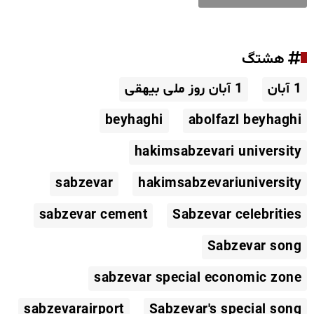
هشتگ
1 آبان
1 آبان روز ملی بیهقی
beyhaghi
abolfazl beyhaghi
hakimsabzevari university
sabzevar
hakimsabzevariuniversity
sabzevar cement
Sabzevar celebrities
Sabzevar song
sabzevar special economic zone
sabzevarairport
Sabzevar's special song