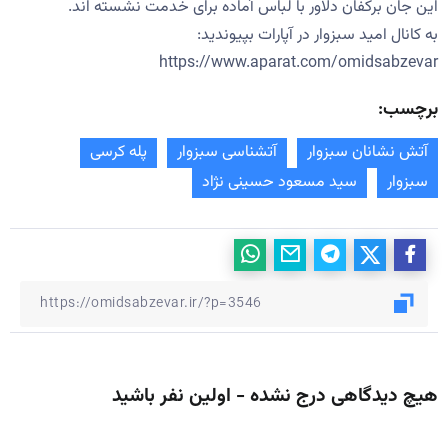
این جان برکفان دلاور با لباس آماده برای خدمت نشسته اند.
به کانال امید سبزوار در آپارات بپیوندید:
https://www.aparat.com/omidsabzevar
برچسب:
آتش نشانان سبزوار
آتشناسی سبزوار
پله کرسی
سبزوار
سید مسعود حسینی نژاد
هیچ دیدگاهی درج نشده - اولین نفر باشید