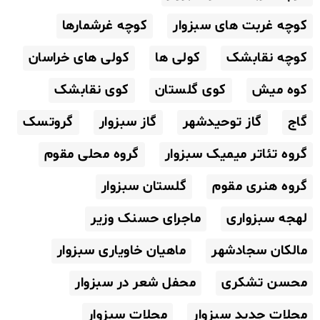
کوچه غربت های سبزوار
کوچه غرشمارها
کوچه نقابشک
کولی ها
کولی های خراسان
کوه میش
کوی گلستان
کوی نقابشک
گاج
گاز توحیدشهر
گاز سبزوار
گروتسک
گروه تئاتر میمیک سبزوار
گروه محلی مقوم
گروه هنری مقوم
گلستان سبزوار
لهجه سبزواری
ماجرای حسنک وزیر
مالکان سجادشهر
ماهیان خاویاری سبزوار
محسن تشکری
محفل شعر در سبزوار
محلات جدید سبزوار
محلات سبزوار