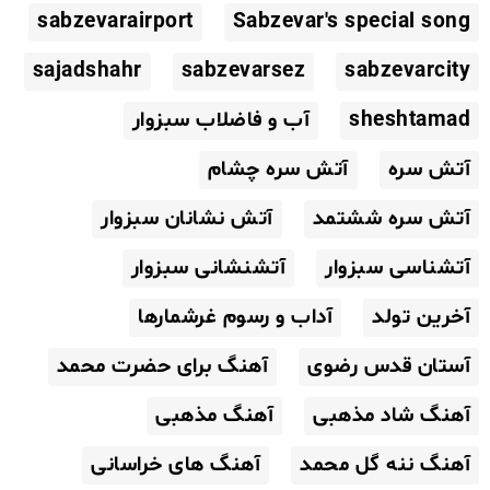
sabzevarairport
Sabzevar's special song
sajadshahr
sabzevarsez
sabzevarcity
sheshtamad
آب و فاضلاب سبزوار
آتش سره
آتش سره چشام
آتش سره ششتمد
آتش نشانان سبزوار
آتشناسی سبزوار
آتشنشانی سبزوار
آخرین تولد
آداب و رسوم غرشمارها
آستان قدس رضوی
آهنگ برای حضرت محمد
آهنگ شاد مذهبی
آهنگ مذهبی
آهنگ ننه گل محمد
آهنگ های خراسانی