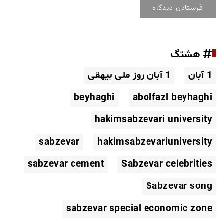
هشتگ
1 آبان
1 آبان روز ملی بیهقی
beyhaghi
abolfazl beyhaghi
hakimsabzevari university
sabzevar
hakimsabzevariuniversity
sabzevar cement
Sabzevar celebrities
Sabzevar song
sabzevar special economic zone