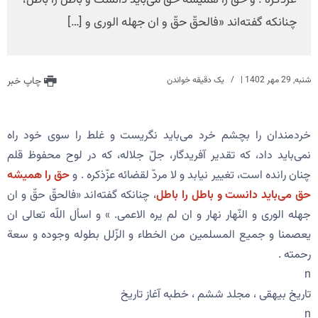
عزّذکره‌ . و حق را همیشه حق می‌باید دانست و باطل را باطل،
چنانکه گفته‌اند «فالحقّ حقّ و ان جهله الوری و […]
شنبه, 29 مهر 1402
|
یک دقیقه خواندن
چاپ خبر
خردمندان را بچشم خرد می‌باید نگریست و غلط را سوی خود راه
نمی‌باید داد، که تقدیر آفریدگار، جلّ جلاله، که در لوح محفوظ قلم
چنان رانده است، تغییر نیابد و لا مردّ لقضائه عزّذکره‌ . و
حق را همیشه
حق می‌باید دانست و باطل را باطل
، چنانکه گفته‌اند «فالحقّ حقّ و ان
جهله الوری و النّهار نهار و ان لم یره الاعمی. » و اسأل اللّه تعالی ان
یعصمنا و جمیع المسلمین من الخطاء و الزّلل بطوله وجوده و سعة
رحمته‌ .
n
تاریخ بیهقی ، مجلد ششم ، خطبه آغاز تاریخ
n