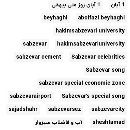
1 آبان
1 آبان روز ملی بیهقی
beyhaghi
abolfazl beyhaghi
hakimsabzevari university
sabzevar
hakimsabzevariuniversity
sabzevar cement
Sabzevar celebrities
Sabzevar song
sabzevar special economic zone
sabzevarairport
Sabzevar's special song
sajadshahr
sabzevarsez
sabzevarcity
sheshtamad
آب و فاضلاب سبزوار