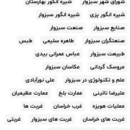
شورای شهر سبزوار
شیره انگور بهارستان
شیره انگور پزی
شیره انگور سبزوار
صنایع سبزوار
صنعت سبزوار
صنعتگران سبزوار
طاهره سلیمی
طبس
طبیعت سبزوار
عباس عمرانی بیدی
عروسک گردانی
عکاسان سبزوار
علم و تکنولوژی در سبزوار
علی نورآبادی
علیرضا نائینی
عمارت بلخ
عمارت عظیمیان
عملیات هویزه
غرب خراسان
غربت ها
غربت های خراسان
غربت های سبزوار
غربتی