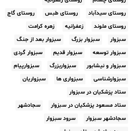
روستای چشام
روستای زعفرانیه
روستای سیدآباد
روستای طبس
روستای گاج
روستای ملوند
زعفرانیه
زهره کرامت
سبزوار
سبزوار بزرگ
سبزوار بعد از جنگ
سبزوار توسعه
سبزوار قدیم
سبزوار گردی
سبزوار و نیشابور
سبزواربزرگ
سبزوارپیام
سبزوارشناسی
سبزواری ها
سبزواریان
ستاد پزشکیان در سبزوار
ستاد مسعود پزشکیان در سبزوار
سجادشهر
سجادشهر سبزوار
سرود سبزوار