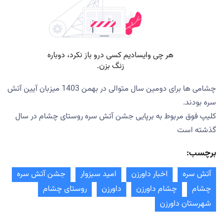
چشامی ها برای دومین سال متوالی در بهمن 1403 میزبان آیین آتش
سره بودند.
کلیپ فوق مربوط به برپایی جشن آتش سره روستای چشام در سال
گذشته است
برچسب:
آتش سره
اخبار داورزن
امید سبزوار
جشن آتش سره
چشام
چشام داورزن
داورزن
روستای چشام
شهرستان داورزن