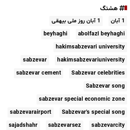
هشتگ
1 آبان
1 آبان روز ملی بیهقی
beyhaghi
abolfazl beyhaghi
hakimsabzevari university
sabzevar
hakimsabzevariuniversity
sabzevar cement
Sabzevar celebrities
Sabzevar song
sabzevar special economic zone
sabzevarairport
Sabzevar's special song
sajadshahr
sabzevarsez
sabzevarcity