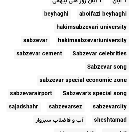
1 آبان
1 آبان روز ملی بیهقی
beyhaghi
abolfazl beyhaghi
hakimsabzevari university
sabzevar
hakimsabzevariuniversity
sabzevar cement
Sabzevar celebrities
Sabzevar song
sabzevar special economic zone
sabzevarairport
Sabzevar's special song
sajadshahr
sabzevarsez
sabzevarcity
sheshtamad
آب و فاضلاب سبزوار