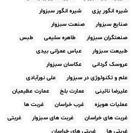
شیره انگور پزی
شیره انگور سبزوار
صنایع سبزوار
صنعت سبزوار
صنعتگران سبزوار
طاهره سلیمی
طبس
طبیعت سبزوار
عباس عمرانی بیدی
عروسک گردانی
عکاسان سبزوار
علم و تکنولوژی در سبزوار
علی نورآبادی
علیرضا نائینی
عمارت بلخ
عمارت عظیمیان
عملیات هویزه
غرب خراسان
غربت ها
غربت های خراسان
غربت های سبزوار
غربتی
غربتی ها
غربتی های خراسان