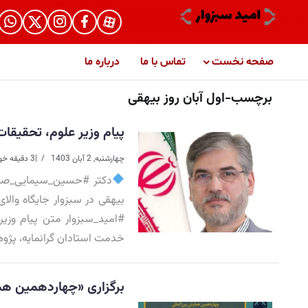
صفحه نخست
تماس با ما
درباره ما
برچسب-اول آبان روز بیهقی
پیام وزیر علوم، تحقیقا
چهارشنبه, 2 آبان 1403
|
3 دقیقه خواندن
دکتر #حسین_سیمایی_صراف
بیهقی در سبزوار جایگاه والا
#امید_سبزوار متن پیام وزیر
خدمت استادان گرانمایه، پژوه
برگزاری «چهاردهمین هم