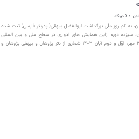
»
0 دیدگاه
یران، به نام روز ملّی بزرگداشت ابوالفضل بیهقی( پدرنثر فارسی) ثبت شده
اوّل آبان ۱۳۸۶ تاکنون، سیزده دوره ازاین همایش های ادواری در سطح ملی و بین المللی
برگزارشده است. درروزهای ۳۰ مهر، اوّل و دوم آبان ۱۴۰۳ شماری از نثر پژوهان و بیهقی پژوهان و