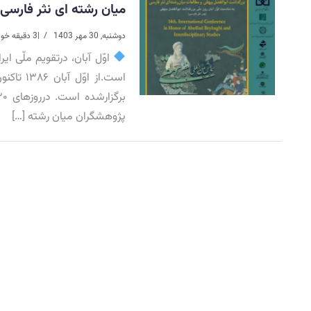
میان رشته ای نثر فارسی
دوشنبه, 30 مهر 1403
|
3 دقیقه خواندن
اوّل آبان، درتقویم ملّی ا
است.از 
پژوهشگران میان رشته […]